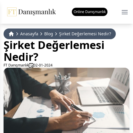
Online Danışmanlık
Ope
Anasayfa
Blog
Şirket Değerlemesi Nedir?
Home
Şirket Değerlemesi
Nedir?
FT Danışmanlık
02-01-2024