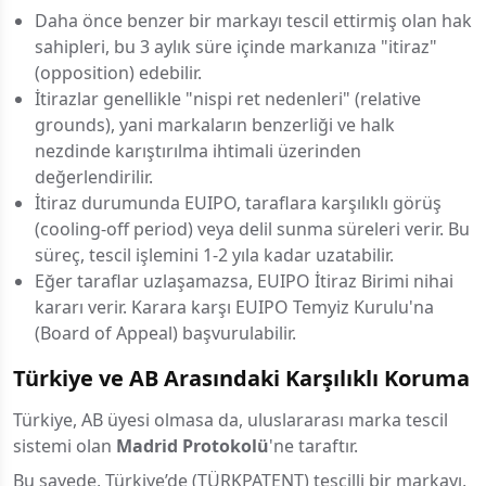
Daha önce benzer bir markayı tescil ettirmiş olan hak
sahipleri, bu 3 aylık süre içinde markanıza "itiraz"
(opposition) edebilir.
İtirazlar genellikle "nispi ret nedenleri" (relative
grounds), yani markaların benzerliği ve halk
nezdinde karıştırılma ihtimali üzerinden
değerlendirilir.
İtiraz durumunda EUIPO, taraflara karşılıklı görüş
(cooling-off period) veya delil sunma süreleri verir. Bu
süreç, tescil işlemini 1-2 yıla kadar uzatabilir.
Eğer taraflar uzlaşamazsa, EUIPO İtiraz Birimi nihai
kararı verir. Karara karşı EUIPO Temyiz Kurulu'na
(Board of Appeal) başvurulabilir.
Türkiye ve AB Arasındaki Karşılıklı Koruma
Türkiye, AB üyesi olmasa da, uluslararası marka tescil
sistemi olan
Madrid Protokolü
'ne taraftır.
Bu sayede, Türkiye’de (TÜRKPATENT) tescilli bir markayı,