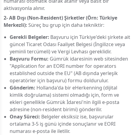
numarası otomatik olarak atanır veya basit bir
aktivasyonla alınır.
2- AB Dışı (Non-Resident) Şirketler (Örn: Türkiye
Merkezli):
Süreç bu grup için daha tekniktir:
Gerekli Belgeler:
Başvuru için Türkiye'deki şirkete ait
güncel Ticaret Odası Faaliyet Belgesi (İngilizce veya
yeminli tercümeli) ve Vergi Levhası gereklidir.
Başvuru Formu:
Gümrük idaresinin web sitesinden
"Application for an EORI number for operators
established outside the EU" (AB dışında yerleşik
operatörler için başvuru) formu doldurulur.
Gönderim:
Hollanda'da bir eHerkenning (dijital
kimlik doğrulama) sistemi olmadığı için, form ve
ekleri genellikle Gümrük İdaresi'nin ilgili e-posta
adresine (non-resident birimi) gönderilir.
Onay Süreci:
Belgeler eksiksiz ise, başvurular
ortalama 3-5 iş günü içinde sonuçlanır ve EORI
numarası e-posta ile iletilir.