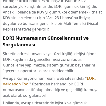
Bir diğer kritik nokta, EORI başvurusunun KDV
süreçleriyle karıştırılmasıdır. EORI, gümrük kimliğidir.
Ancak Hollanda'da KDV'yi gümrükte ödememek (ithalat
KDV'sini ertelemek) için "Art. 23 Lisansı"na ihtiyaç
duyulur ve bu lisans genellikle bir Mali Temsilci (Fiscal
Representative) gerektirir.
EORI Numarasının Güncellenmesi ve
Sorgulanması
Şirketin adresi, unvanı veya tüzel kişiliği değiştiğinde
EORI kaydının da güncellenmesi zorunludur.
Güncelleme yapılmazsa, sistem gümrük beyanlarını
"geçersiz operatör" olarak reddedebilir.
Avrupa Komisyonu’nun resmi web sitesindeki "
EORI
Validation Tool
" üzerinden herhangi bir EORI
numarasının aktif olup olmadığı ve geçerliliği kamuya
açık olarak sorgulanabilir.
Hollanda, Avrupa ticaretinde lojistik ve gümrük