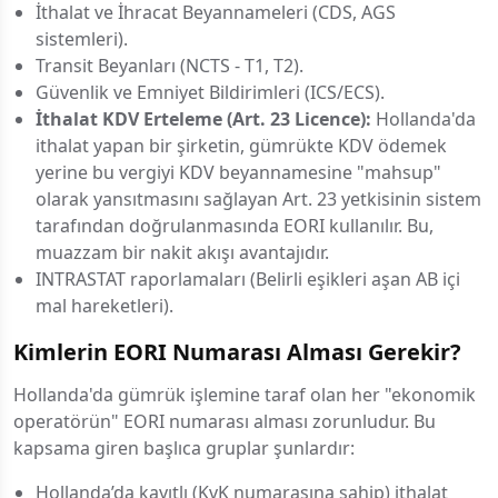
İthalat ve İhracat Beyannameleri (CDS, AGS
sistemleri).
Transit Beyanları (NCTS - T1, T2).
Güvenlik ve Emniyet Bildirimleri (ICS/ECS).
İthalat KDV Erteleme (Art. 23 Licence):
Hollanda'da
ithalat yapan bir şirketin, gümrükte KDV ödemek
yerine bu vergiyi KDV beyannamesine "mahsup"
olarak yansıtmasını sağlayan Art. 23 yetkisinin sistem
tarafından doğrulanmasında EORI kullanılır. Bu,
muazzam bir nakit akışı avantajıdır.
INTRASTAT raporlamaları (Belirli eşikleri aşan AB içi
mal hareketleri).
Kimlerin EORI Numarası Alması Gerekir?
Hollanda'da gümrük işlemine taraf olan her "ekonomik
operatörün" EORI numarası alması zorunludur. Bu
kapsama giren başlıca gruplar şunlardır:
Hollanda’da kayıtlı (KvK numarasına sahip) ithalat