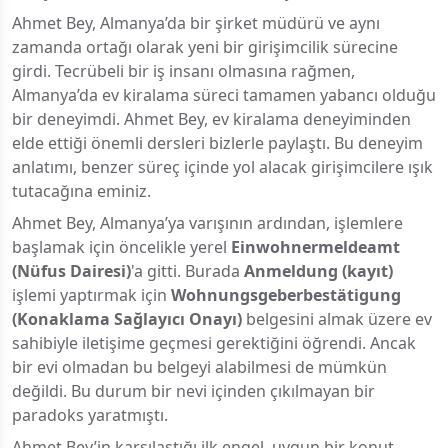
Ahmet Bey, Almanya’da bir şirket müdürü ve aynı
zamanda ortağı olarak yeni bir girişimcilik sürecine
girdi. Tecrübeli bir iş insanı olmasına rağmen,
Almanya’da ev kiralama süreci tamamen yabancı olduğu
bir deneyimdi. Ahmet Bey, ev kiralama deneyiminden
elde ettiği önemli dersleri bizlerle paylaştı. Bu deneyim
anlatımı, benzer süreç içinde yol alacak girişimcilere ışık
tutacağına eminiz.
Ahmet Bey, Almanya’ya varışının ardından, işlemlere
başlamak için öncelikle yerel
Einwohnermeldeamt
(Nüfus Dairesi)
'a gitti. Burada
Anmeldung (kayıt)
işlemi yaptırmak için
Wohnungsgeberbestätigung
(Konaklama Sağlayıcı Onayı)
belgesini almak üzere ev
sahibiyle iletişime geçmesi gerektiğini öğrendi. Ancak
bir evi olmadan bu belgeyi alabilmesi de mümkün
değildi. Bu durum bir nevi içinden çıkılmayan bir
paradoks yaratmıştı.
Ahmet Bey’in karşılaştığı ilk engel, uygun bir konut